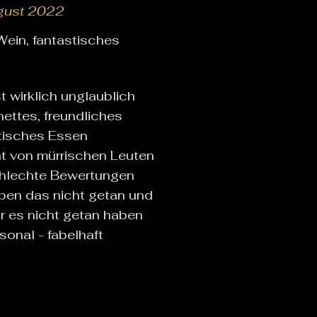
gust 2022
 Wein, fantastisches
t wirklich unglaublich
ettes, freundliches
tisches Essen
ht von mürrischen Leuten
chlechte Bewertungen
aben das nicht getan und
ir es nicht getan haben
onal - fabelhaft