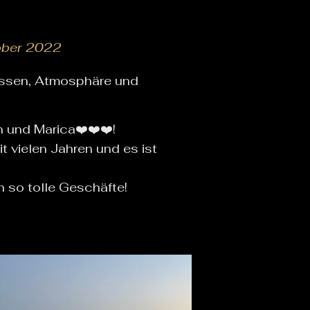
ober 2022
Essen, Atmosphäre und
in und Marica❤️❤️❤️!
t vielen Jahren und es ist
n so tolle Geschäfte!