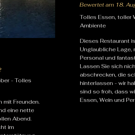
Bewertet am 18. Au
Tolles Essen, toller
Ambiente
Dieses Restaurant is
Unglaubliche Lage, n
Personal und fantas
Lassen Sie sich nic
2
abschrecken, die s
ber - Tolles
hinterlassen - wir h
sind so froh, dass w
Essen, Wein und Pers
n mit Freunden.
nd eine nette
ollen Abend.
cht im