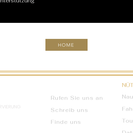
Unterstützung
HOME
NÜT
Nau
Rufen Sie uns an
RVIERUNG
Fah
Schreib uns
Tou
Finde uns
Dat