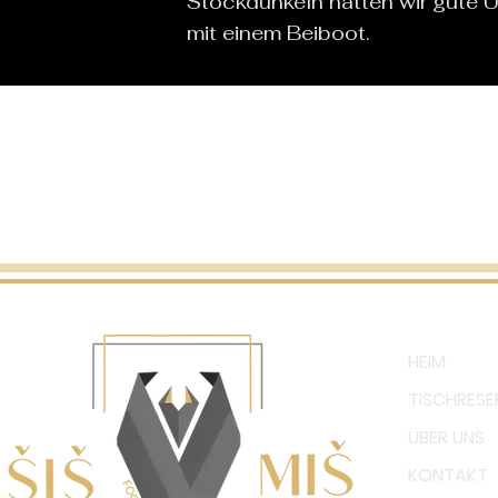
Stockdunkeln hatten wir gute 
mit einem Beiboot.
HEIM
TISCHRESE
ÜBER UNS
KONTAKT