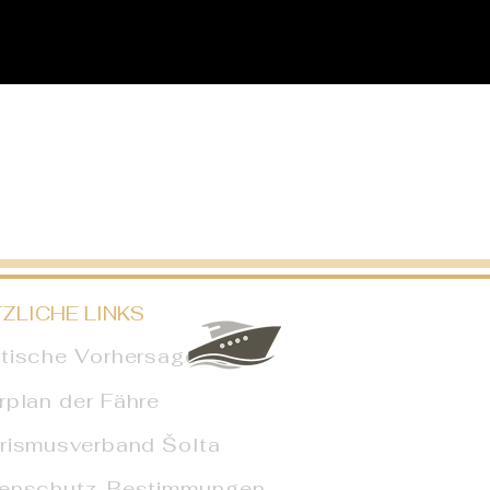
ZLICHE LINKS
tische Vorhersage
rplan der Fähre
rismusverband Šolta
enschutz-Bestimmungen