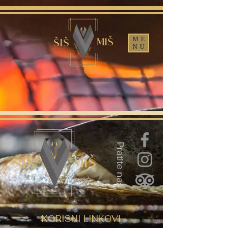
ME
NU
Pratite nas
KORISNI LINKOVI