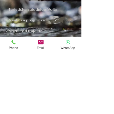
Turistička zajednica Šolta
Nautička prognoza
Vozni red trajekta
Politika privatnosti
Phone
Email
WhatsApp
Nazovite nas
Pišite nam
Pronađite nas
© 2023 by restaurant Šišmiš.
Design & development by
Formula solutions d.o.o.
All rights reserved