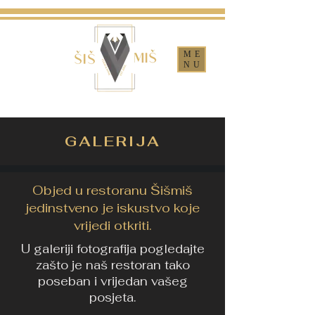
ME
NU
GALERIJA
Objed u restoranu Šišmiš
jedinstveno je iskustvo koje
vrijedi otkriti.
U galeriji fotografija pogledajte
zašto je naš restoran tako
poseban i vrijedan vašeg
posjeta.